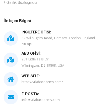
Gizlilik Sözleşmesi
İletişim Bilgisi
İNGILTERE OFISI:
32 Willoughby Road, Hornsey, London, England,
N8 0JG
ABD OFISI:
251 Little Falls Dr
Wilmington, DE 19808, USA
WEB SITE:
https://vrlabacademy.com/
E-POSTA:
info@vrlabacademy.com