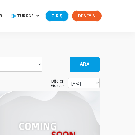
R
TÜRKÇE
GIRIŞ
DENEYIN
ARA
Öğeleri
Göster