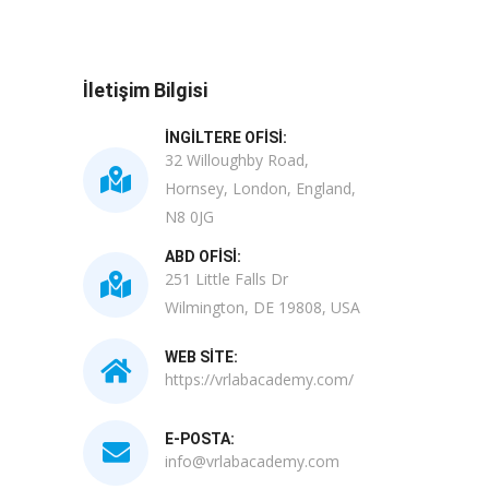
İletişim Bilgisi
İNGILTERE OFISI:
32 Willoughby Road,
Hornsey, London, England,
N8 0JG
ABD OFISI:
251 Little Falls Dr
Wilmington, DE 19808, USA
WEB SITE:
https://vrlabacademy.com/
E-POSTA:
info@vrlabacademy.com