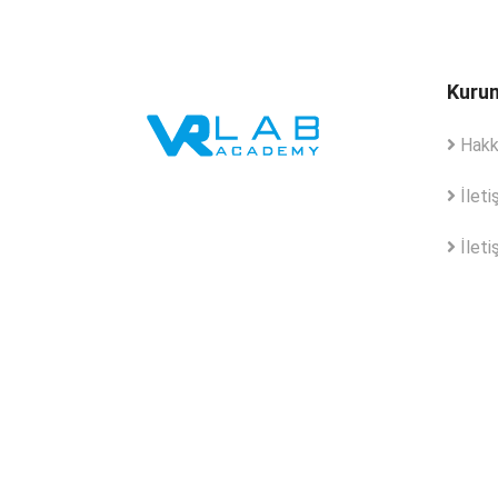
Kuru
Hakk
İleti
İletiş