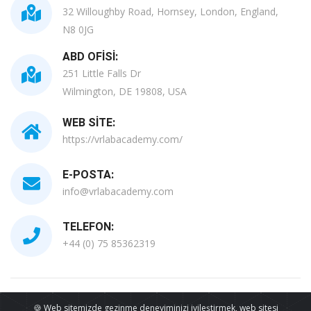
32 Willoughby Road, Hornsey, London, England,
N8 0JG
ABD OFISI:
251 Little Falls Dr
Wilmington, DE 19808, USA
WEB SITE:
https://vrlabacademy.com/
E-POSTA:
info@vrlabacademy.com
TELEFON:
+44 (0) 75 85362319
Tüm Telif Hakları Saklıdır © 2026
🍪 Web sitemizde gezinme deneyiminizi iyileştirmek, web sitesi