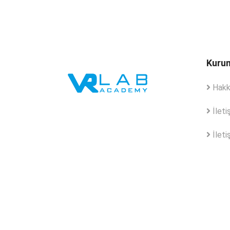
Kuru
Hakk
İleti
İletiş