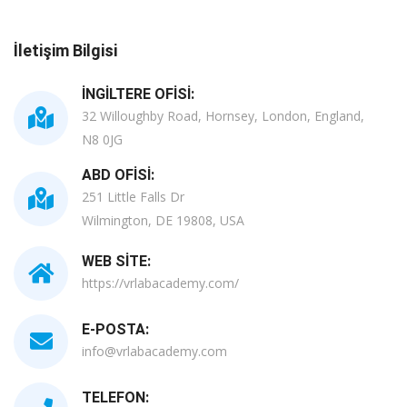
İletişim Bilgisi
İNGILTERE OFISI:
32 Willoughby Road, Hornsey, London, England,
N8 0JG
ABD OFISI:
251 Little Falls Dr
Wilmington, DE 19808, USA
WEB SITE:
https://vrlabacademy.com/
E-POSTA:
info@vrlabacademy.com
TELEFON: