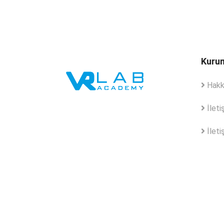
Kuru
Hakk
İleti
İletiş