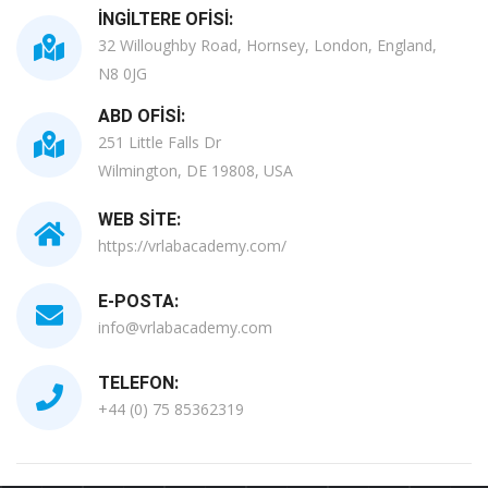
İNGILTERE OFISI:
32 Willoughby Road, Hornsey, London, England,
N8 0JG
ABD OFISI:
251 Little Falls Dr
Wilmington, DE 19808, USA
WEB SITE:
https://vrlabacademy.com/
E-POSTA:
info@vrlabacademy.com
TELEFON:
+44 (0) 75 85362319