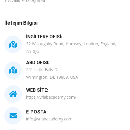
Gizlilik Sözleşmesi
İletişim Bilgisi
İNGILTERE OFISI:
32 Willoughby Road, Hornsey, London, England,
N8 0JG
ABD OFISI:
251 Little Falls Dr
Wilmington, DE 19808, USA
WEB SITE:
https://vrlabacademy.com/
E-POSTA:
info@vrlabacademy.com