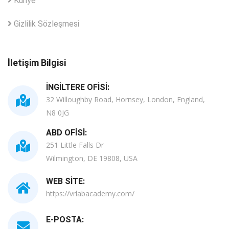
Künye
Gizlilik Sözleşmesi
İletişim Bilgisi
İNGILTERE OFISI:
32 Willoughby Road, Hornsey, London, England,
N8 0JG
ABD OFISI:
251 Little Falls Dr
Wilmington, DE 19808, USA
WEB SITE:
https://vrlabacademy.com/
E-POSTA: