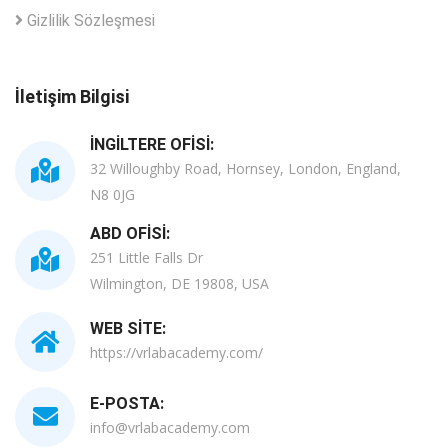
Gizlilik Sözleşmesi
İletişim Bilgisi
İNGILTERE OFISI:
32 Willoughby Road, Hornsey, London, England,
N8 0JG
ABD OFISI:
251 Little Falls Dr
Wilmington, DE 19808, USA
WEB SITE:
https://vrlabacademy.com/
E-POSTA:
info@vrlabacademy.com