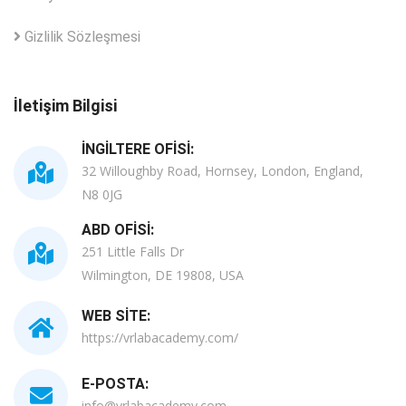
Gizlilik Sözleşmesi
İletişim Bilgisi
İNGILTERE OFISI:
32 Willoughby Road, Hornsey, London, England,
N8 0JG
ABD OFISI:
251 Little Falls Dr
Wilmington, DE 19808, USA
WEB SITE:
https://vrlabacademy.com/
E-POSTA:
info@vrlabacademy.com