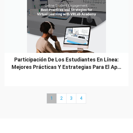
Participación De Los Estudiantes En Línea:
Mejores Prácticas Y Estrategias Para El Ap…
1
2
3
4