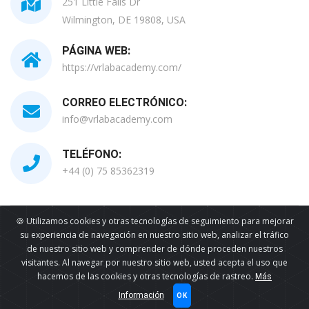
251 Little Falls Dr
Wilmington, DE 19808, USA
PÁGINA WEB:
https://vrlabacademy.com/
CORREO ELECTRÓNICO:
info@vrlabacademy.com
TELÉFONO:
+44 (0) 75 85362319
🍪 Utilizamos cookies y otras tecnologías de seguimiento para mejorar
Todos Los Derechos Reservados © 2026
su experiencia de navegación en nuestro sitio web, analizar el tráfico
de nuestro sitio web y comprender de dónde proceden nuestros
visitantes. Al navegar por nuestro sitio web, usted acepta el uso que
hacemos de las cookies y otras tecnologías de rastreo.
Más
Información
OK