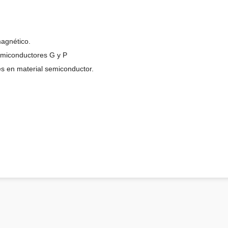
magnético.
miconductores G y P
es en material semiconductor.
o