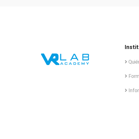
Insti
Quié
Form
Info