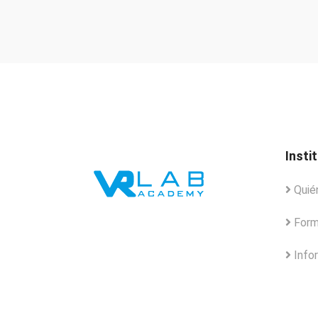
Insti
Quié
Form
Info