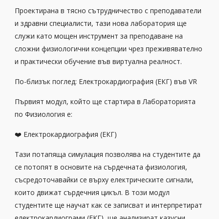
Проектирана в тясно сътрудничество с преподаватели
и здравни специалисти, тази нова лаборатория ще
служи като мощен инструмент за преподаване на
сложни физиологични концепции чрез преживявателно
и практически обучение във виртуална реалност.
По-близък поглед: Електрокардиография (ЕКГ) във VR
Първият модул, който ще стартира в Лабораторията
по Физиология е:
❤️ Електрокардиография (ЕКГ)
Тази потапяща симулация позволява на студентите да
се потопят в основите на сърдечната физиология,
съсредоточавайки се върху електрическите сигнали,
които движат сърдечния цикъл. В този модул
студентите ще научат как се записват и интерпретират
електрокардиограми (ЕКГ), ще анализират казусни