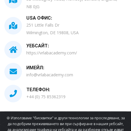
N8 0JG
USA ОФИС:
251 Little Falls Dr
Wilmington, DE 19808, USA
УЕБСАЙТ:
https://vrlabacademy.com/
ИМЕЙЛ:
info@vrlabacademy.com
ТЕЛЕФОН:
+44 (0) 75 85362319
🍪 Използваме "бисквитки" и други технологии за проследяване, за
Всички Права Запазени © 2026
да подобрим преживяването ви при сърфиране в нашия уебсайт,
да анализираме трафика на уебсайта и да разберем откъде идват