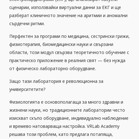
сценарии, използвайки виртуални данни за ЕКГ и ще
разберат клиничното значение на аритмии и аномални
сърдечни ритми.
Перфектен за програми по медицина, сестрински грижи,
физиотерапия, биомедицински науки и свързани
области, този модул свързва теоретичното обучение с
практическо приложение в реалния свят — без нужда
от физическо лабораторно оборудване.
Защо тази лаборатория е революционна за
университетите?
Физиологията е основополагаща за много здравни и
жизнени науки, но традиционните лаборатории често
изискват скъпо оборудване, индивидуално наблюдение
и времево натоварваща настройка. VRLab Academy
решава този проблем, като предлага потапяща,