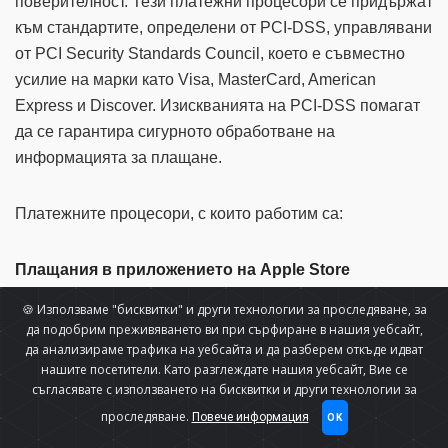
поверителност. Тези платежни процесори се придържат
към стандартите, определени от PCI-DSS, управлявани
от PCI Security Standards Council, което е съвместно
усилие на марки като Visa, MasterCard, American
Express и Discover. Изискванията на PCI-DSS помагат
да се гарантира сигурното обработване на
информацията за плащане.
Платежните процесори, с които работим са:
Плащания в приложението на Apple Store
🍪 Използваме "бисквитки" и други технологии за проследяване, за
Тяхната политика за поверителност може да се види
да подобрим преживяването ви при сърфиране в нашия уебсайт,
да анализираме трафика на уебсайта и да разберем откъде идват
https://www.apple.com/legal/privacy/en-ww/
на
нашите посетители. Като разглеждате нашия уебсайт, Вие се
съгласявате с използването на бисквитки и други технологии за
Google Play Плащания в приложението
проследяване.
Повече информация
OK