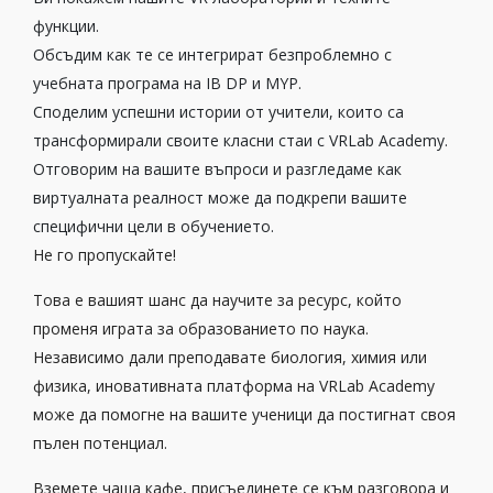
функции.
Обсъдим как те се интегрират безпроблемно с
учебната програма на IB DP и MYP.
Споделим успешни истории от учители, които са
трансформирали своите класни стаи с VRLab Academy.
Отговорим на вашите въпроси и разгледаме как
виртуалната реалност може да подкрепи вашите
специфични цели в обучението.
Не го пропускайте!
Това е вашият шанс да научите за ресурс, който
променя играта за образованието по наука.
Независимо дали преподавате биология, химия или
физика, иновативната платформа на VRLab Academy
може да помогне на вашите ученици да постигнат своя
пълен потенциал.
Вземете чаша кафе, присъединете се към разговора и