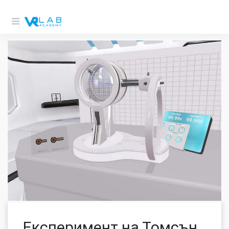
Експеримент на Томсън