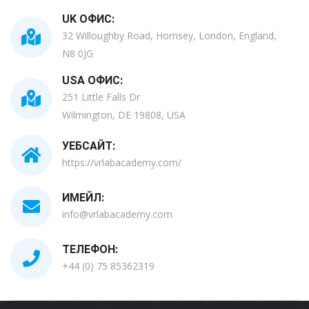
UK ОФИС:
32 Willoughby Road, Hornsey, London, England,
N8 0JG
USA ОФИС:
251 Little Falls Dr
Wilmington, DE 19808, USA
УЕБСАЙТ:
https://vrlabacademy.com/
ИМЕЙЛ:
info@vrlabacademy.com
ТЕЛЕФОН:
+44 (0) 75 85362319