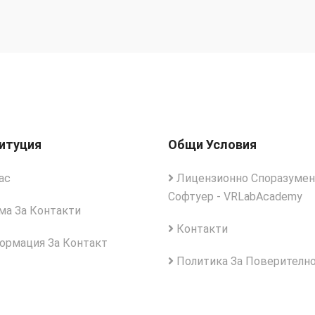
итуция
Общи Условия
ас
Лицензионно Споразумен
Софтуер - VRLabAcademy
а За Контакти
Контакти
рмация За Контакт
Политика За Поверителн