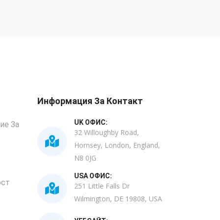
Информация За Контакт
UK ОФИС:
ие За
32 Willoughby Road,
Hornsey, London, England,
N8 0JG
USA ОФИС:
ост
251 Little Falls Dr
Wilmington, DE 19808, USA