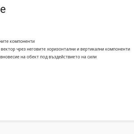
те
хните компоненти
а вектор чрез неговите хоризонтални и вертикални компоненти
равновесие на обект под въздействието на сили