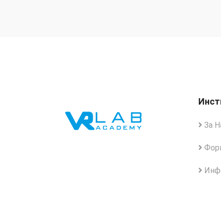
Инст
За Н
Форм
Инфо