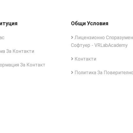
итуция
Общи Условия
ас
Лицензионно Споразумен
Софтуер - VRLabAcademy
а За Контакти
Контакти
рмация За Контакт
Политика За Поверителн