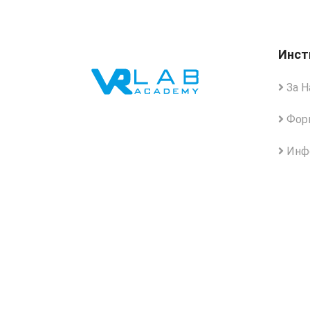
Инст
За Н
Форм
Инфо