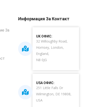
Информация За Контакт
ие За
UK ОФИС:
32 Willoughby Road,
Hornsey, London,
England,
ост
N8 0JG
USA ОФИС:
251 Little Falls Dr
Wilmington, DE 19808,
USA