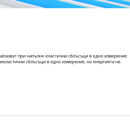
 запазват при напълно еластични сблъсъци в едно измерение.
 нееластични сблъсъци в едно измерение, но енергията не.