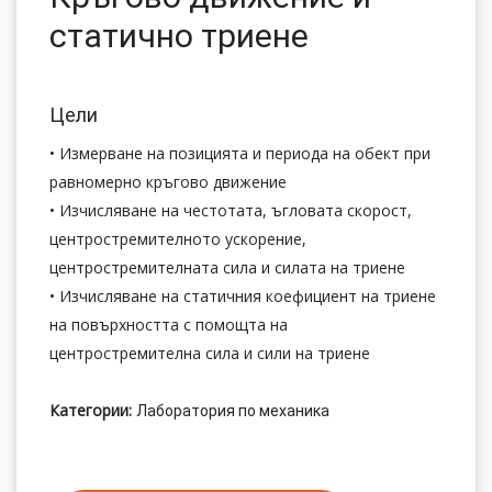
статично триене
Цели
• Измерване на позицията и периода на обект при
равномерно кръгово движение
• Изчисляване на честотата, ъгловата скорост,
центростремителното ускорение,
центростремителната сила и силата на триене
• Изчисляване на статичния коефициент на триене
на повърхността с помощта на
центростремителна сила и сили на триене
Категории:
Лаборатория по механика