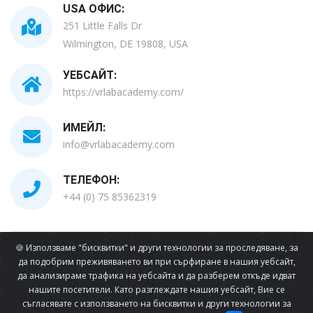
USA ОФИС:
251 Little Falls Dr
Wilmington, DE 19808, USA
УЕБСАЙТ:
https://vrlabacademy.com/
ИМЕЙЛ:
info@vrlabacademy.com
ТЕЛЕФОН:
+44 (0) 75 85362319
🍪 Използваме "бисквитки" и други технологии за проследяване, за
Всички Права Запазени © 2026
да подобрим преживяването ви при сърфиране в нашия уебсайт,
да анализираме трафика на уебсайта и да разберем откъде идват
нашите посетители. Като разглеждате нашия уебсайт, Вие се
съгласявате с използването на бисквитки и други технологии за