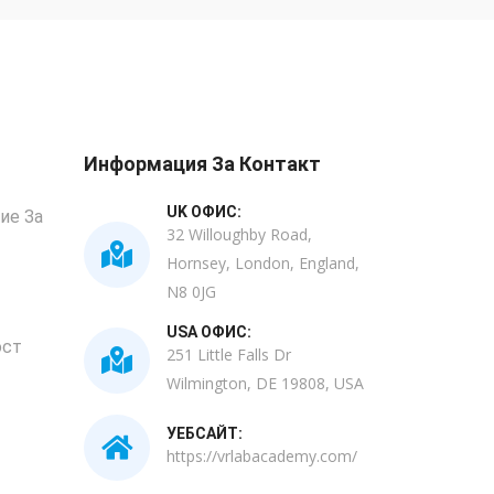
Информация За Контакт
UK ОФИС:
ие За
32 Willoughby Road,
Hornsey, London, England,
N8 0JG
USA ОФИС:
ост
251 Little Falls Dr
Wilmington, DE 19808, USA
УЕБСАЙТ:
https://vrlabacademy.com/