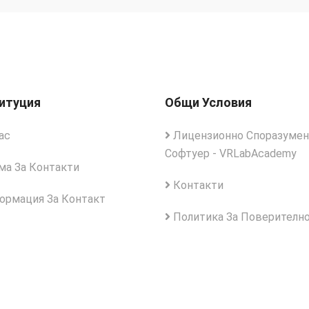
итуция
Общи Условия
ас
Лицензионно Споразумен
Софтуер - VRLabAcademy
а За Контакти
Контакти
рмация За Контакт
Политика За Поверителн