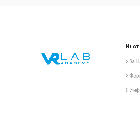
Инст
За Н
Форм
Инфо